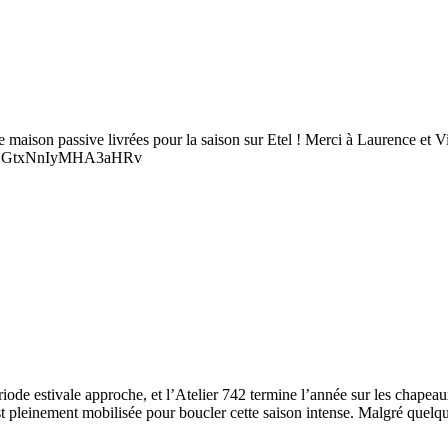
 maison passive livrées pour la saison sur Etel ! Merci à Laurence et V
gsh=OGtxNnIyMHA3aHRv
riode estivale approche, et l’Atelier 742 termine l’année sur les chapeau
est pleinement mobilisée pour boucler cette saison intense. Malgré quel